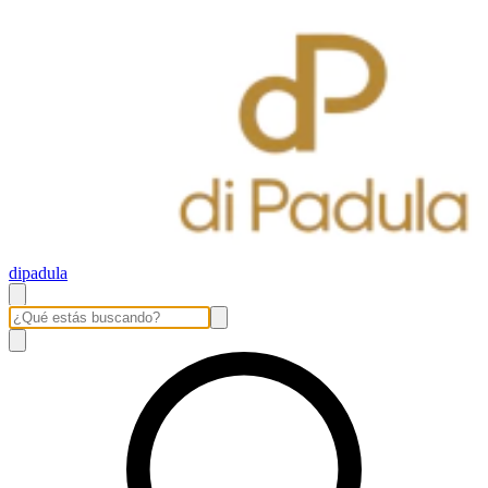
dipadula