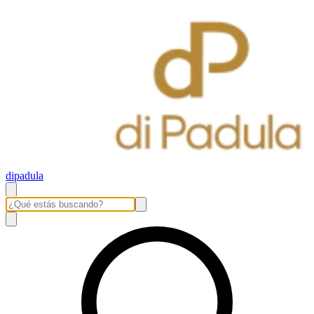
dipadula